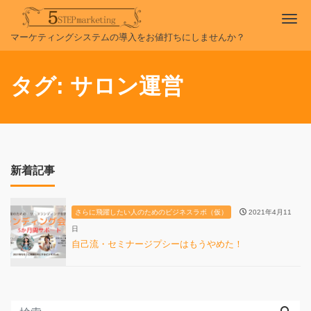
Me
マーケティングシステムの導入をお値打ちにしませんか？
タグ:
サロン運営
新着記事
さらに飛躍したい人のためのビジネスラボ（仮）
2021年4月11
日
自己流・セミナージプシーはもうやめた！